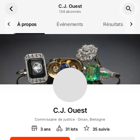
Aller au contenu principal
C.J. Ouest
134
abonné
s
À propos
Événements
Résultats
C.J. Ouest
Commissaire de justice
· Dinan, Bretagne
3
ans
31
lot
s
35
suivi
s