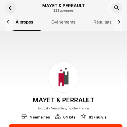
Aller au contenu principal
MAYET & PERRAULT
823
abonné
s
À propos
Événements
Résultats
MAYET & PERRAULT
Avocat
· Versailles, Île-de-France
4
semaines
64
lot
s
837
suivi
s