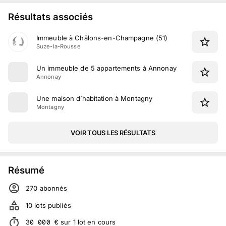
Résultats associés
Immeuble à Châlons-en-Champagne (51)
Suze-la-Rousse
Un immeuble de 5 appartements à Annonay
Annonay
Une maison d’habitation à Montagny
Montagny
VOIR TOUS LES RÉSULTATS
Résumé
270
abonné
s
10
lots publiés
30 000
€
sur
1
lot
en cours