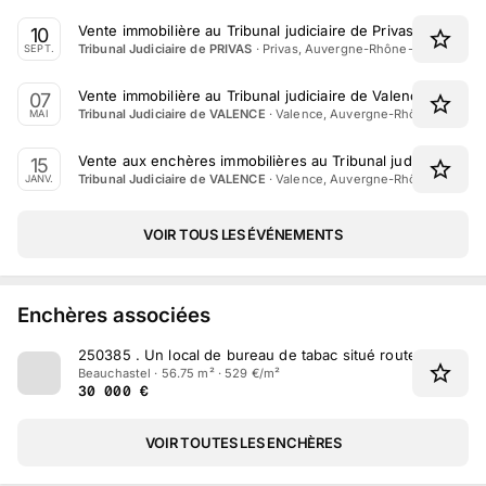
Vente immobilière au Tribunal judiciaire de Privas le 10 Se
10
·
Privas, Auvergne-Rhône-Alpes
Tribunal Judiciaire de PRIVAS
SEPT.
Vente immobilière au Tribunal judiciaire de Valence le 7 Ma
07
·
Valence, Auvergne-Rhône-Alpes
Tribunal Judiciaire de VALENCE
MAI
Vente aux enchères immobilières au Tribunal judiciaire de 
15
·
Valence, Auvergne-Rhône-Alpes
Tribunal Judiciaire de VALENCE
JANV.
VOIR TOUS LES ÉVÉNEMENTS
Enchères associées
250385
.
Un local de bureau de tabac situé route Basse Vil
Beauchastel · 56.75 m² · 529 €/m²
30 000
€
VOIR TOUTES LES ENCHÈRES