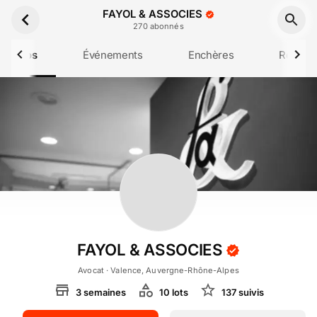
Aller au contenu principal
FAYOL & ASSOCIES
270
abonné
s
 propos
Événements
Enchères
Résulta
FAYOL & ASSOCIES
Avocat
· Valence, Auvergne-Rhône-Alpes
3
semaines
10
lot
s
137
suivi
s