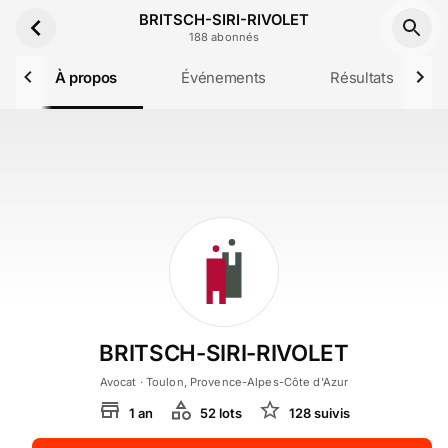
Aller au contenu principal
BRITSCH-SIRI-RIVOLET
188
abonné
s
À propos
Événements
Résultats
BRITSCH-SIRI-RIVOLET
Avocat
· Toulon, Provence-Alpes-Côte d'Azur
1
an
52
lot
s
128
suivi
s