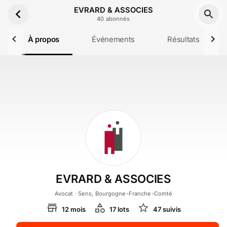
Aller au contenu principal
EVRARD & ASSOCIES
40
abonné
s
À propos
Événements
Résultats
EVRARD & ASSOCIES
Avocat
· Sens, Bourgogne-Franche-Comté
12
mois
17
lot
s
47
suivi
s