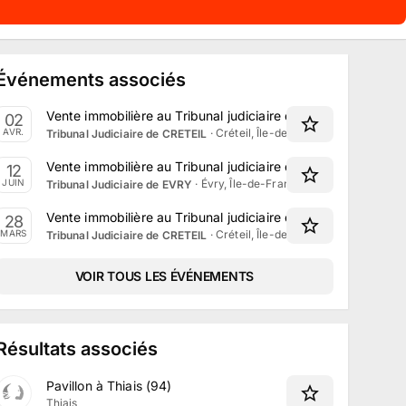
Événements associés
Vente immobilière au Tribunal judiciaire de Créteil le 2 Avri
02
·
Créteil, Île-de-France
AVR.
Tribunal Judiciaire de CRETEIL
Vente immobilière au Tribunal judiciaire d'Évry le 12 Juin 2
12
·
Évry, Île-de-France
JUIN
Tribunal Judiciaire de EVRY
Vente immobilière au Tribunal judiciaire de Créteil le 28 M
28
·
Créteil, Île-de-France
MARS
Tribunal Judiciaire de CRETEIL
VOIR TOUS LES ÉVÉNEMENTS
Résultats associés
Pavillon à Thiais (94)
Thiais