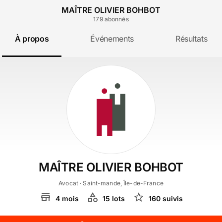
MAÎTRE OLIVIER BOHBOT
179
abonné
s
À propos
Événements
Résultats
MAÎTRE OLIVIER BOHBOT
Avocat
· Saint-mande, Île-de-France
4
mois
15
lot
s
160
suivi
s