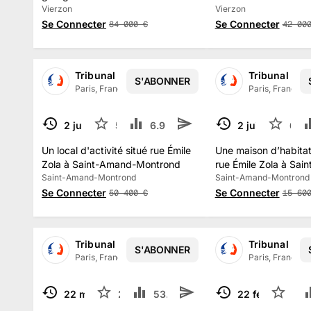
Vierzon
Vierzon
Vierzon
Se Connecter
Se Connecter
84 000
€
42 00
Tribunal Judiciaire de PARIS
Tribunal Jud
S'ABONNER
Paris, France
·
13.5 k
abonné
s
Paris, France
·
1
2 juil.
5
6.9 k
1
2 juil.
6
TERMINÉ
TERMINÉ
Un local d'activité situé rue Émile
Une maison d’habitat
Zola à Saint-Amand-Montrond
rue Émile Zola à Sai
Saint-Amand-Montrond
Montrond
Saint-Amand-Montrond
Se Connecter
Se Connecter
50 400
€
15 60
Tribunal Judiciaire de PARIS
Tribunal Jud
S'ABONNER
Paris, France
·
13.5 k
abonné
s
Paris, France
·
1
22 mars
29
53.5 k
5
22 févr.
3
TERMINÉ
TERMINÉ