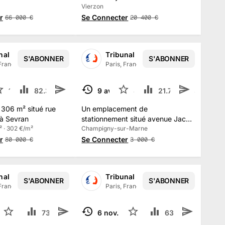
Vierzon
r
Se Connecter
66 000
€
20 400
€
nal Judiciaire de PARIS
Tribunal Judiciaire de PARIS
S'ABONNER
S'ABONNER
 France
·
13.5 k
abonné
s
Paris, France
·
13.5 k
abonné
s
13
82.3 k
2
9 avr.
8
21.7 k
3
TERMINÉ
 306 m² situé rue
Un emplacement de
à Sevran
stationnement situé avenue Jack
² · 302 €/m²
Gourevitch à Champigny-sur-
Champigny-sur-Marne
Marne
r
Se Connecter
80 000
€
3 000
€
nal Judiciaire de PARIS
Tribunal Judiciaire de PARIS
S'ABONNER
S'ABONNER
 France
·
13.5 k
abonné
s
Paris, France
·
13.5 k
abonné
s
 2025
10
73.9 k
1
6 nov. 2025
9
63.2 k
3
TERMINÉ