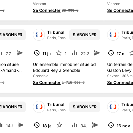
Vierzon
Vierzon
Se Connecter
Se Connecte
0
€
36 000
€
iciaire de PARIS
Tribunal Judiciaire de PARIS
Tribu
S'ABONNER
S'ABONNER
3.5 k
abonné
s
Paris, France
·
13.5 k
abonné
s
Paris,
7.7 k
1
11 juin
10
22.3 k
17 mai
TERMINÉ
TERMINÉ
ion située
Un ensemble immobilier situé bd
Un terrain de
nt-Amand-
Edouard Rey à Grenoble
Gaston Levy 
Grenoble
Sevran · 306 m
Se Connecter
Se Connecte
0
€
1 715 000
€
iciaire de PARIS
Tribunal Judiciaire de PARIS
Tribu
S'ABONNER
S'ABONNER
3.5 k
abonné
s
Paris, France
·
13.5 k
abonné
s
Paris,
14.8 k
1
18 janv.
12
34.7 k
1
16 nov.
TERMINÉ
TERMINÉ