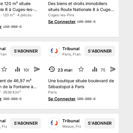
e 120 m² située
Des biens et droits immobiliers
le 8 à Cuges-les-
situés Route Nationale 8 à Cuges-
· 120 m² · 4 pièces ·
les-Pins
Cuges-les-Pins
Se Connecter
100 000
€
r
150 000
€
nal Judiciaire de PARIS
Tribunal Judiciaire de PARIS
S'ABONNER
S'ABONNER
 France
·
13.5 k
abonné
s
Paris, France
·
13.5 k
abonné
s
 2025
51
108.9 k
6
23 mars 2025
12
75.4 k
TERMINÉ
ent de 46,97 m²
Une boutique située boulevard de
n de la Fontaine à
Sébastopol à Paris
² · 9538 €/m²
Paris
r
Se Connecter
300 000
€
300 000
€
nal Judiciaire de MEAUX
Tribunal Judiciaire de MEAUX
S'ABONNER
S'ABONNER
, France
·
1.5 k
abonné
s
Meaux, France
·
1.5 k
abonné
s