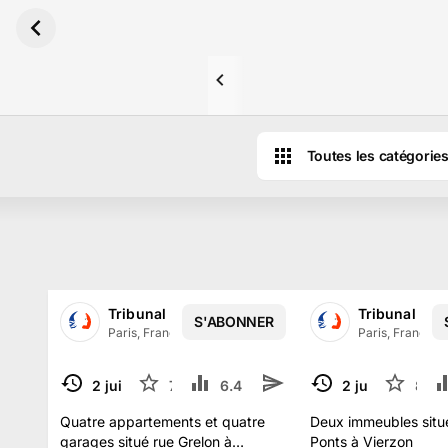
Aller au contenu principal
Toutes les catégorie
Résultats des ventes aux enchères d
Tribunal Judiciaire de PARIS
Tribunal Jud
S'ABONNER
Paris, France
·
13.5 k
abonné
s
Paris, France
·
1
2 juil.
7
6.4 k
2 juil.
8
TERMINÉ
TERMINÉ
Quatre appartements et quatre
Deux immeubles situ
garages situé rue Grelon à
Ponts à Vierzon