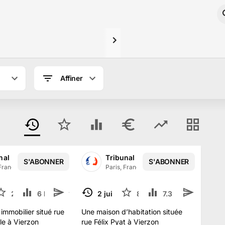
Affiner
nal Judiciaire de PARIS
Tribunal Judiciaire de PARIS
S'ABONNER
S'ABONNER
 France
·
13.5 k
abonné
s
Paris, France
·
13.5 k
abonné
s
2
6 k
1
2 juil.
8
7.3 k
TERMINÉ
immobilier situé rue
Une maison d’habitation située
le à Vierzon
rue Félix Pyat à Vierzon