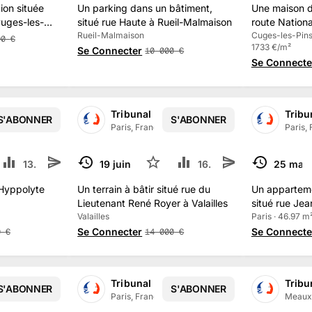
ion située
Un parking dans un bâtiment,
Une maison d
Cuges-les-
situé rue Haute à Rueil-Malmaison
route Nationa
Rueil-Malmaison
Pins
Cuges-les-Pins 
00
€
1733 €/m²
Se Connecter
10 000
€
Se Connecte
iciaire de PARIS
Tribunal Judiciaire de PARIS
Tribu
S'ABONNER
S'ABONNER
3.5 k
abonné
s
Paris, France
·
13.5 k
abonné
s
Paris,
13.3 k
19 juin 2025
6
16.4 k
25 mai
TERMINÉ
TERMINÉ
 Hyppolyte
Un terrain à bâtir situé rue du
Un appartem
Lieutenant René Royer à Valailles
situé rue Jea
Valailles
Paris
Paris · 46.97 m
Se Connecter
Se Connecte
0
€
14 000
€
iciaire de PARIS
Tribunal Judiciaire de PARIS
Tribu
S'ABONNER
S'ABONNER
3.5 k
abonné
s
Paris, France
·
13.5 k
abonné
s
Meaux