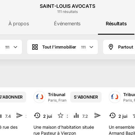
SAINT-LOUIS AVOCATS
111
résultat
s
À propos
Événements
Résultats
s
Tout l'immobilier
Partout
111
111
e SAINT-LOUIS AVOCATS à Paris
iciaire de PARIS
Tribunal Judiciaire de PARIS
Tribu
S'ABONNER
S'ABONNER
3.5 k
abonné
s
Paris, France
·
13.5 k
abonné
s
Paris,
7.4 k
2
2 juil.
3
7.2 k
2 juil.
TERMINÉ
TERMINÉ
é rue des
Une maison d’habitation située
Un ensemble 
rue Pasteur à Vierzon
Armand Bazil