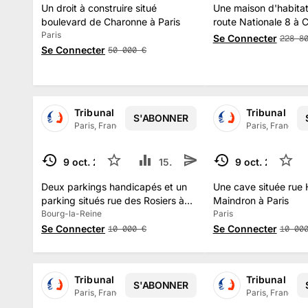
Un droit à construire situé
Une maison d'habitat
boulevard de Charonne à Paris
route Nationale 8 à 
Paris
Pins
Se Connecter
228 8
Se Connecter
50 000
€
Tribunal Judiciaire de PARIS
Tribunal Jud
S'ABONNER
Paris, France
·
13.5 k
abonné
s
Paris, France
·
1
9 oct. 2025
4
15.5 k
9 oct. 2025
6
TERMINÉ
TERMINÉ
Deux parkings handicapés et un
Une cave située rue
parking situés rue des Rosiers à
Maindron à Paris
Bourg-la-Reine
Bourg-la-Reine
Paris
Se Connecter
Se Connecter
10 000
€
10 00
Tribunal Judiciaire de PARIS
Tribunal Jud
S'ABONNER
Paris, France
·
13.5 k
abonné
s
Paris, France
·
1