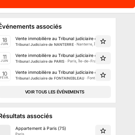
Événements associés
Vente immobilière au Tribunal judiciaire de Nanterre le 18 
18
·
Nanterre, Île-de-France
JUIN
Tribunal Judiciaire de NANTERRE
Vente immobilière au Tribunal judiciaire de Paris le 11 Juin 
11
·
Paris, Île-de-France
JUIN
Tribunal Judiciaire de PARIS
Vente immobilière au Tribunal judiciaire de Fontainebleau le
10
·
Fontainebleau, Île-de-Fran
FÉVR.
Tribunal Judiciaire de FONTAINEBLEAU
VOIR TOUS LES ÉVÉNEMENTS
Résultats associés
Appartement à Paris (75)
Paris