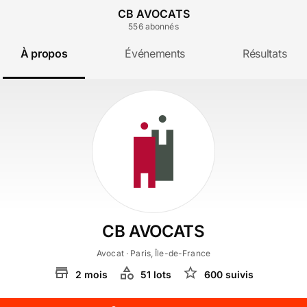
CB AVOCATS
556
abonné
s
À propos
Événements
Résultats
CB AVOCATS
Avocat
· Paris, Île-de-France
2
mois
51
lot
s
600
suivi
s