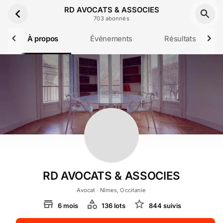
Aller au contenu principal
RD AVOCATS & ASSOCIES
703
abonné
s
À propos
Événements
Résultats
RD AVOCATS & ASSOCIES
Avocat
· Nîmes, Occitanie
6
mois
136
lot
s
844
suivi
s