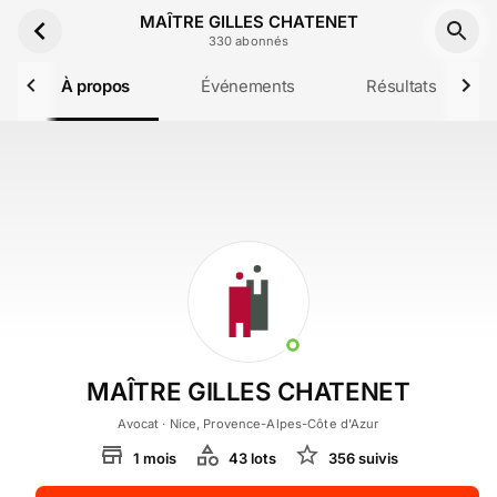
Aller au contenu principal
MAÎTRE GILLES CHATENET
330
abonné
s
À propos
Événements
Résultats
MAÎTRE GILLES CHATENET
Avocat
· Nice, Provence-Alpes-Côte d'Azur
1
mois
43
lot
s
356
suivi
s