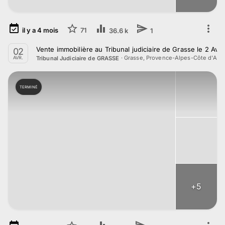
il y a
4
mois
71
36.6 k
1
Vente immobilière au Tribunal judiciaire de Grasse le 2 Avri
02
·
Grasse, Provence-Alpes-Côte d'Azu
Tribunal Judiciaire de GRASSE
AVR.
TERMINÉ
+
5