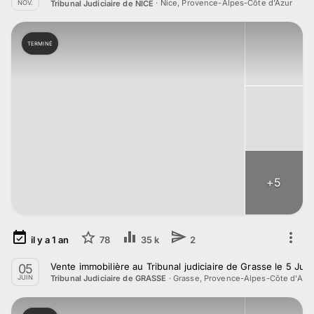
·
Nice, Provence-Alpes-Côte d'Azur
Tribunal Judiciaire de NICE
NOV.
TERMINÉ
+
5
il y a
1
an
78
35 k
2
Vente immobilière au Tribunal judiciaire de Grasse le 5 Jui
05
·
Grasse, Provence-Alpes-Côte d'Azu
Tribunal Judiciaire de GRASSE
JUIN