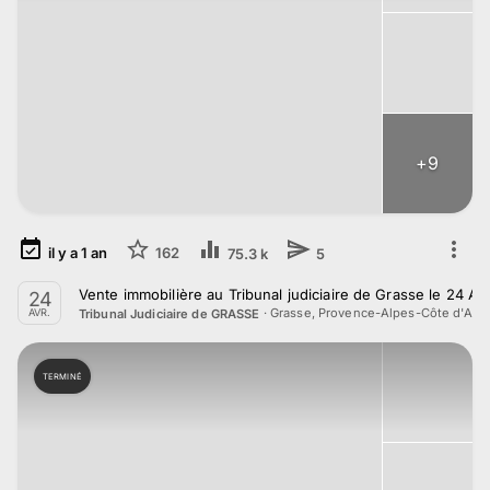
+
9
il y a
1
an
162
75.3 k
5
Vente immobilière au Tribunal judiciaire de Grasse le 24 Avr
24
·
Grasse, Provence-Alpes-Côte d'Azu
Tribunal Judiciaire de GRASSE
AVR.
TERMINÉ