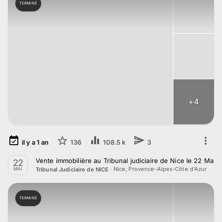
TERMINÉ
+
4
il y a
1
an
136
108.5 k
3
Vente immobilière au Tribunal judiciaire de Nice le 22 Mai 
22
·
Nice, Provence-Alpes-Côte d'Azur
Tribunal Judiciaire de NICE
MAI
TERMINÉ