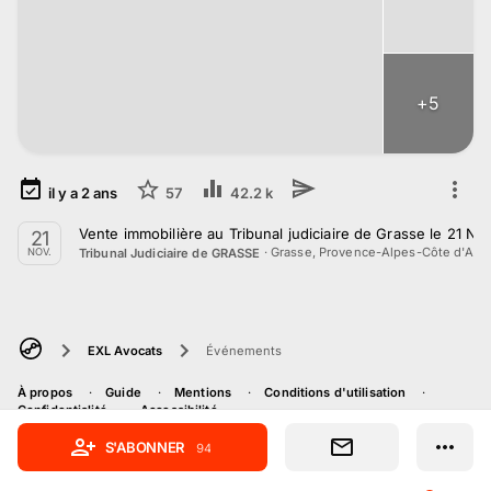
+
5
il y a
2
ans
57
42.2 k
Vente immobilière au Tribunal judiciaire de Grasse le 21 
21
·
Grasse, Provence-Alpes-Côte d'Azu
Tribunal Judiciaire de GRASSE
NOV.
EXL Avocats
Événements
À propos
Guide
Mentions
Conditions d'utilisation
Confidentialité
Accessibilité
S'ABONNER
94