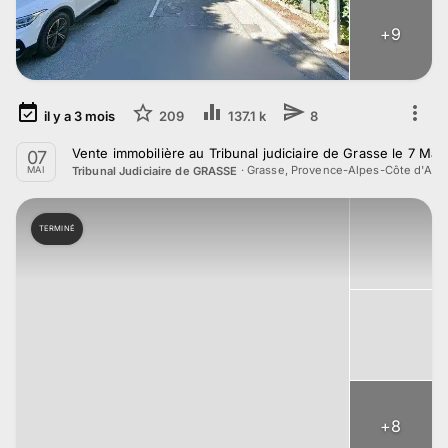
+
9
il y a
3
mois
209
137.1 k
8
Vente immobilière au Tribunal judiciaire de Grasse le 7 Mai
07
·
Grasse, Provence-Alpes-Côte d'Azu
Tribunal Judiciaire de GRASSE
MAI
TERMINÉ
+
8