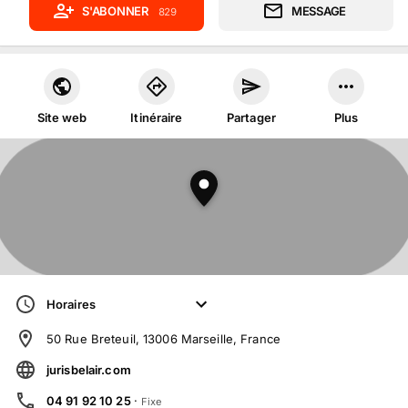
S'ABONNER
MESSAGE
829
Site web
Itinéraire
Partager
Plus
Horaires
50 Rue Breteuil, 13006 Marseille, France
jurisbelair.com
04 91 92 10 25
·
Fixe