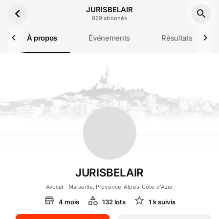
Aller au contenu principal
JURISBELAIR
829
abonné
s
À propos
Événements
Résultats
JURISBELAIR
Avocat
· Marseille, Provence-Alpes-Côte d'Azur
4
mois
132
lot
s
1 k
suivi
s