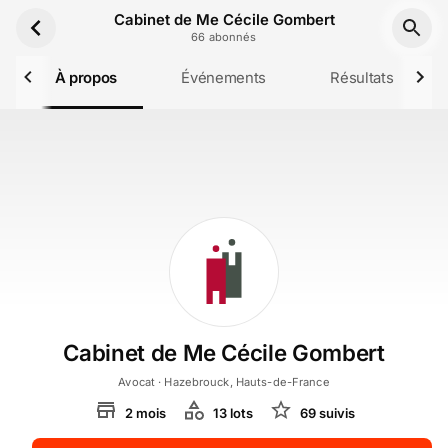
Aller au contenu principal
Cabinet de Me Cécile Gombert
66
abonné
s
À propos
Événements
Résultats
Cabinet de Me Cécile Gombert
Avocat
· Hazebrouck, Hauts-de-France
2
mois
13
lot
s
69
suivi
s