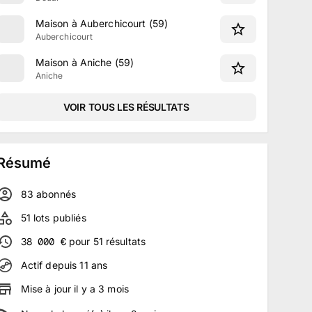
Maison à Auberchicourt (59)
Auberchicourt
Maison à Aniche (59)
Aniche
VOIR TOUS LES RÉSULTATS
Résumé
83
abonné
s
51
lots publiés
38 000
€
pour
51
résultats
Actif depuis
11
ans
Mise à jour
il y a
3
mois