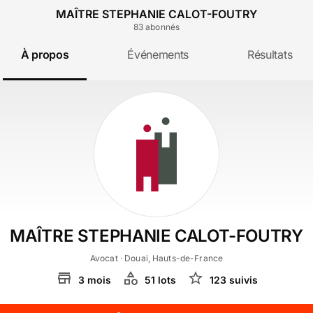
MAÎTRE STEPHANIE CALOT-FOUTRY
83
abonné
s
À propos
Événements
Résultats
MAÎTRE STEPHANIE CALOT-FOUTRY
Avocat
· Douai, Hauts-de-France
3
mois
51
lot
s
123
suivi
s