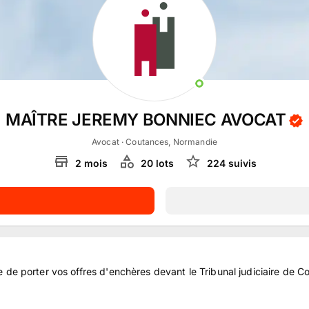
MAÎTRE JEREMY BONNIEC AVOCAT
Avocat
· Coutances, Normandie
2
mois
20
lot
s
224
suivi
s
porter vos offres d'enchères devant le Tribunal judiciaire de Co