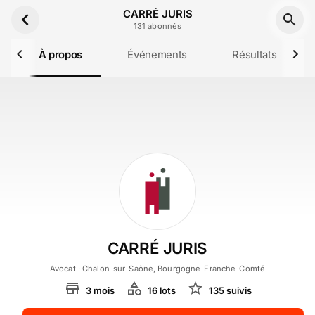
Aller au contenu principal
CARRÉ JURIS
131
abonné
s
À propos
Événements
Résultats
CARRÉ JURIS
Avocat
· Chalon-sur-Saône, Bourgogne-Franche-Comté
3
mois
16
lot
s
135
suivi
s