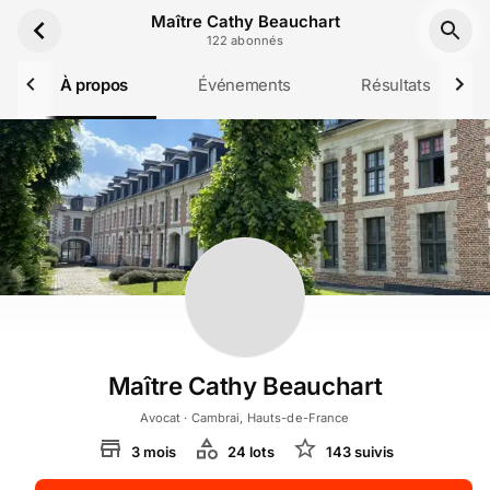
Aller au contenu principal
Maître Cathy Beauchart
122
abonné
s
À propos
Événements
Résultats
Maître Cathy Beauchart
Avocat
· Cambrai, Hauts-de-France
3
mois
24
lot
s
143
suivi
s