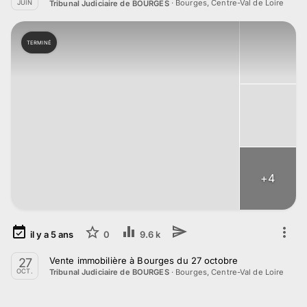
·
Bourges, Centre-Val de Loire
Tribunal Judiciaire de BOURGES
JUIN
TERMINÉ
+
4
il y a
5
ans
0
9.6 k
Vente immobilière à Bourges du 27 octobre
27
·
Bourges, Centre-Val de Loire
Tribunal Judiciaire de BOURGES
OCT.