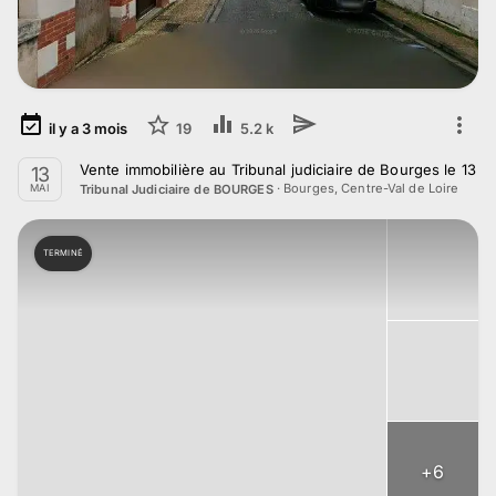
il y a
3
mois
19
5.2 k
Vente immobilière au Tribunal judiciaire de Bourges le 13 
13
·
Bourges, Centre-Val de Loire
Tribunal Judiciaire de BOURGES
MAI
TERMINÉ
+
6