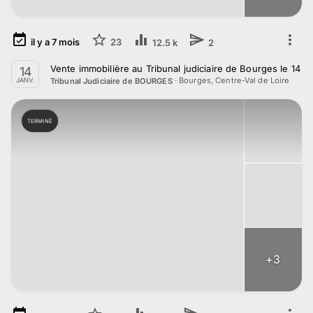
il y a
7
mois
23
12.5 k
2
Vente immobilière au Tribunal judiciaire de Bourges le 14 j
14
·
Bourges, Centre-Val de Loire
Tribunal Judiciaire de BOURGES
JANV.
TERMINÉ
+
3