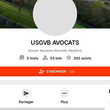
USGVB AVOCATS
Avocat
· Bayonne, Nouvelle-Aquitaine
5
mois
53
lot
s
292
suivi
s
S'ABONNER
300
Partager
Plus