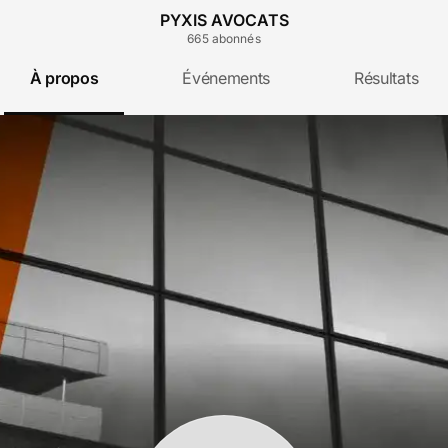
PYXIS AVOCATS
665
abonné
s
À propos
Événements
Résultats