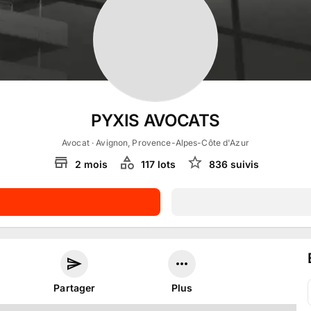
PYXIS AVOCATS
Avocat
· Avignon, Provence-Alpes-Côte d'Azur
2
mois
117
lot
s
836
suivi
s
Partager
Plus