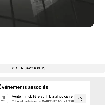
EN SAVOIR PLUS
Événements associés
Vente immobilière au Tribunal judiciaire de Carpentras le 11
11
·
Carpentras, Provence-Alpes-
JUIN
Tribunal Judiciaire de CARPENTRAS