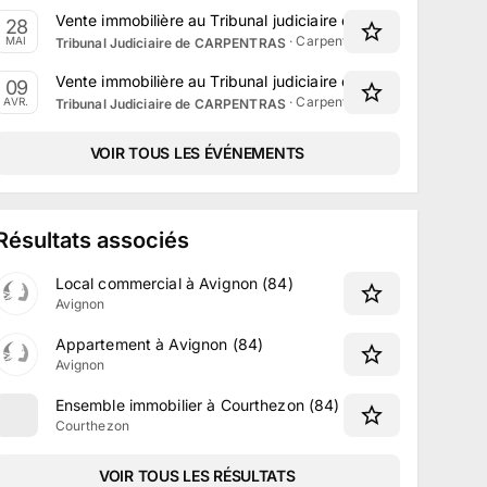
Vente immobilière au Tribunal judiciaire de Carpentras le 
28
·
Carpentras, Provence-Alpes-
MAI
Tribunal Judiciaire de CARPENTRAS
Vente immobilière au Tribunal judiciaire de Carpentras le 9 
09
·
Carpentras, Provence-Alpes-
AVR.
Tribunal Judiciaire de CARPENTRAS
VOIR TOUS LES ÉVÉNEMENTS
Résultats associés
Local commercial à Avignon (84)
Avignon
Appartement à Avignon (84)
Avignon
Ensemble immobilier à Courthezon (84)
Courthezon
VOIR TOUS LES RÉSULTATS