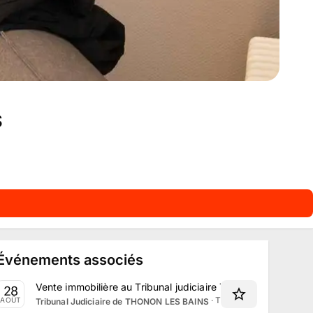
S
Événements associés
Vente immobilière au Tribunal judiciaire Thonon-les-Bains 
28
·
Thonon-les-Bains, Auv
AOÛT
Tribunal Judiciaire de THONON LES BAINS