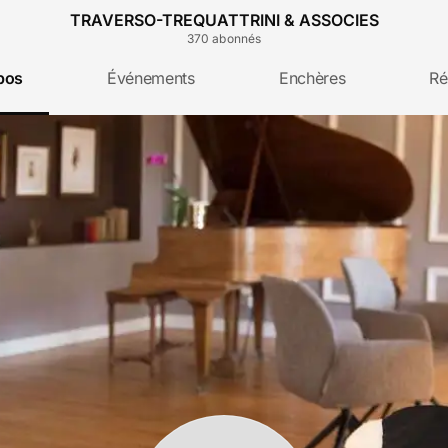
TRAVERSO-TREQUATTRINI & ASSOCIES
370
abonné
s
pos
Événements
Enchères
Ré