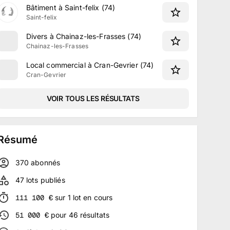
Bâtiment à Saint-felix (74)
Saint-felix
Divers à Chainaz-les-Frasses (74)
Chainaz-les-Frasses
Local commercial à Cran-Gevrier (74)
Cran-Gevrier
VOIR TOUS LES RÉSULTATS
Résumé
370
abonné
s
47
lots publiés
111 100
€
sur
1
lot
en cours
51 000
€
pour
46
résultats