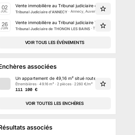
Vente immobilière au Tribunal judiciaire d'Annecy le 2 Juill
02
·
Annecy, Auvergne-Rhône-Alpes
JUIL.
Tribunal Judiciaire d'ANNECY
Vente immobilière au Tribunal judiciaire Thonon-les-Bains 
26
·
Thonon-les-Bains, Auv
JUIN
Tribunal Judiciaire de THONON LES BAINS
VOIR TOUS LES ÉVÉNEMENTS
Enchères associées
Un appartement de 49,16 m² situé route de Saint-Julien à 
Étrembières · 49.16 m² · 2 pièces · 2260 €/m²
111 100
€
VOIR TOUTES LES ENCHÈRES
Résultats associés