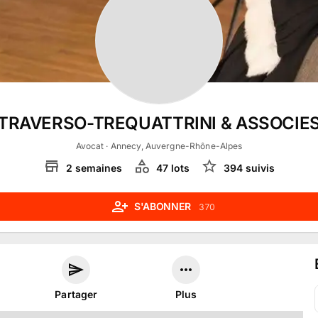
TRAVERSO-TREQUATTRINI & ASSOCIE
Avocat
· Annecy, Auvergne-Rhône-Alpes
2
semaines
47
lot
s
394
suivi
s
S'ABONNER
370
Partager
Plus