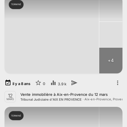
TERMINÉ
+
4
il y a
8
ans
0
3.9 k
Vente immobilière à Aix-en-Provence du 12 mars
12
·
Aix-en-Provence, Provenc
Tribunal Judiciaire d'AIX EN PROVENCE
MARS
TERMINÉ