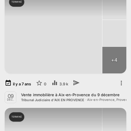
TERMINÉ
+
4
il y a
7
ans
0
3.9 k
Vente immobilière à Aix-en-Provence du 9 décembre
09
·
Aix-en-Provence, Provenc
Tribunal Judiciaire d'AIX EN PROVENCE
DÉC.
TERMINÉ