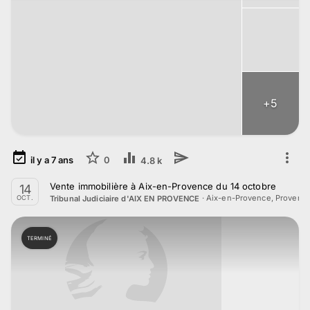
+
5
il y a
7
ans
0
4.8 k
Vente immobilière à Aix-en-Provence du 14 octobre
14
·
Aix-en-Provence, Provenc
Tribunal Judiciaire d'AIX EN PROVENCE
OCT.
TERMINÉ