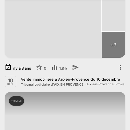
+
3
il y a
8
ans
0
1.9 k
Vente immobilière à Aix-en-Provence du 10 décembre
10
·
Aix-en-Provence, Provenc
Tribunal Judiciaire d'AIX EN PROVENCE
DÉC.
TERMINÉ