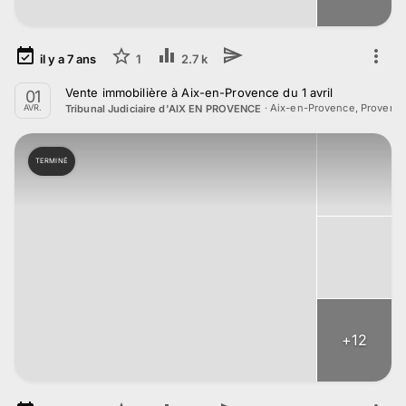
il y a
7
ans
1
2.7 k
Vente immobilière à Aix-en-Provence du 1 avril
01
·
Aix-en-Provence, Provenc
Tribunal Judiciaire d'AIX EN PROVENCE
AVR.
TERMINÉ
+
12