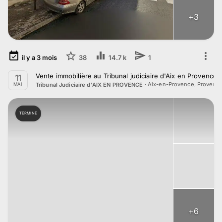
+
3
il y a
3
mois
38
14.7 k
1
Vente immobilière au Tribunal judiciaire d'Aix en Provence 
11
·
Aix-en-Provence, Provenc
Tribunal Judiciaire d'AIX EN PROVENCE
MAI
TERMINÉ
+
6