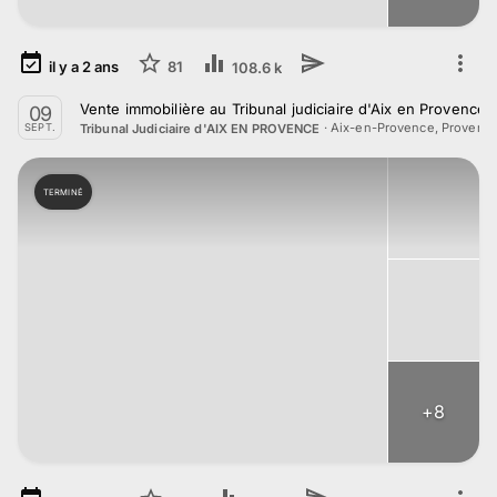
il y a
2
ans
81
108.6 k
Vente immobilière au Tribunal judiciaire d'Aix en Provence
09
·
Aix-en-Provence, Provenc
Tribunal Judiciaire d'AIX EN PROVENCE
SEPT.
TERMINÉ
+
8