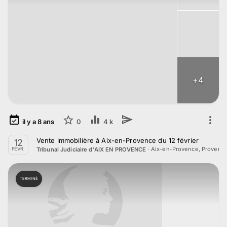
+
4
il y a
8
ans
0
4 k
Vente immobilière à Aix-en-Provence du 12 février
12
·
Aix-en-Provence, Provenc
Tribunal Judiciaire d'AIX EN PROVENCE
FÉVR.
TERMINÉ