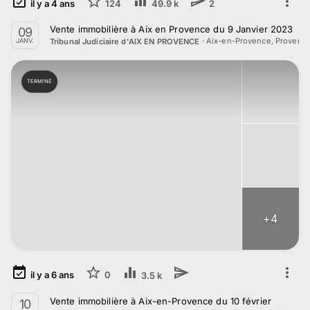
il y a
4
ans
124
49.9 k
2
Vente immobilière à Aix en Provence du 9 Janvier 2023
09
·
Aix-en-Provence, Provenc
Tribunal Judiciaire d'AIX EN PROVENCE
JANV.
TERMINÉ
+
4
il y a
6
ans
0
3.5 k
Vente immobilière à Aix-en-Provence du 10 février
10