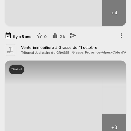
+
4
il y a
8
ans
0
2 k
Vente immobilière à Grasse du 11 octobre
11
·
Grasse, Provence-Alpes-Côte d'Azu
Tribunal Judiciaire de GRASSE
OCT.
TERMINÉ
+
3