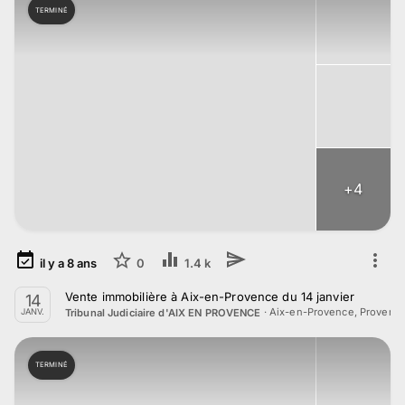
TERMINÉ
+
4
il y a
8
ans
0
1.4 k
Vente immobilière à Aix-en-Provence du 14 janvier
14
·
Aix-en-Provence, Provenc
Tribunal Judiciaire d'AIX EN PROVENCE
JANV.
TERMINÉ