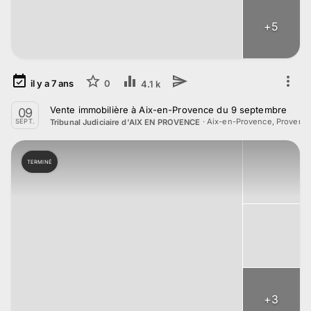
+
5
il y a
7
ans
0
4.1 k
Vente immobilière à Aix-en-Provence du 9 septembre
09
·
Aix-en-Provence, Provenc
Tribunal Judiciaire d'AIX EN PROVENCE
SEPT.
TERMINÉ
+
3