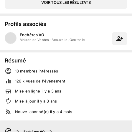
VOIR TOUS LES RÉSULTATS
Profils associés
Enchères VO
Maison de Ventes
·
Beauzelle, Occitanie
Résumé
18
membre
s
intéressé
s
126 k
vues de l'événement
Mise en ligne
il y a
3
ans
Mise à jour
il y a
3
ans
Nouvel abonné(e)
il y a
4
mois
Enchères VO