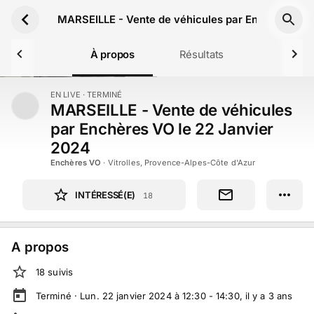
Aller au contenu principal
MARSEILLE - Vente de véhicules par Enchères VO 
À propos
Résultats
EN LIVE
· TERMINÉ
TERMINÉ
MARSEILLE - Vente de véhicules
par Enchères VO le 22 Janvier
2024
Enchères VO
·
Vitrolles, Provence-Alpes-Côte d'Azur
INTÉRESSÉ(E)
18
A propos
18
suivi
s
Terminé ·
Lun. 22 janvier 2024 à 12:30 - 14:30
, il y a
3
ans