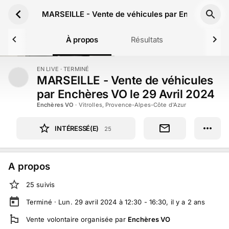
Aller au contenu principal
MARSEILLE - Vente de véhicules par Enchères VO l
À propos
Résultats
EN LIVE
· TERMINÉ
TERMINÉ
MARSEILLE - Vente de véhicules
par Enchères VO le 29 Avril 2024
Enchères VO
·
Vitrolles, Provence-Alpes-Côte d'Azur
INTÉRESSÉ(E)
25
A propos
25
suivi
s
Terminé ·
Lun. 29 avril 2024 à 12:30 - 16:30
, il y a
2
ans
Vente volontaire
organisée par
Enchères VO