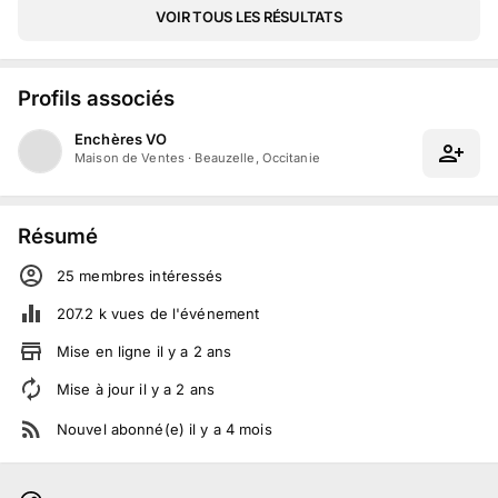
VOIR TOUS LES RÉSULTATS
Profils associés
Enchères VO
Maison de Ventes
·
Beauzelle, Occitanie
Résumé
25
membre
s
intéressé
s
207.2 k
vues de l'événement
Mise en ligne
il y a
2
ans
Mise à jour
il y a
2
ans
Nouvel abonné(e)
il y a
4
mois