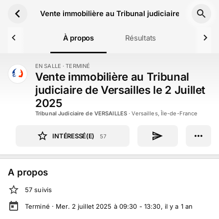
Aller au contenu principal
Vente immobilière au Tribunal judiciaire de Versaill
À propos
Résultats
EN SALLE
· TERMINÉ
TERMINÉ
Vente immobilière au Tribunal
judiciaire de Versailles le 2 Juillet
2025
Tribunal Judiciaire de VERSAILLES
·
Versailles, Île-de-France
INTÉRESSÉ(E)
57
A propos
57
suivi
s
Terminé ·
Mer. 2 juillet 2025 à 09:30 - 13:30
, il y a
1
an