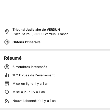
Tribunal Judiciaire de VERDUN
Place St Paul, 55100 Verdun, France
Obtenir l'itinéraire
Résumé
6
membre
s
intéressé
s
11.2 k
vues de l'événement
Mise en ligne
il y a
1
an
Mise à jour
il y a
1
an
Nouvel abonné(e)
il y a
1
an