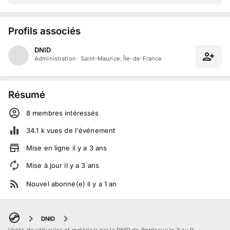
Profils associés
DNID
Administration
·
Saint-Maurice, Île-de-France
Résumé
8
membre
s
intéressé
s
34.1 k
vues de l'événement
Mise en ligne
il y a
3
ans
Mise à jour
il y a
3
ans
Nouvel abonné(e)
il y a
1
an
DNID