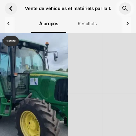
Aller au contenu principal
Vente de véhicules et matériels par la DNID de B
À propos
Résultats
TERMINÉ