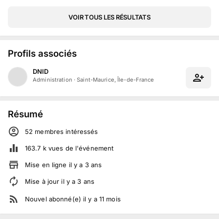
VOIR TOUS LES RÉSULTATS
Profils associés
DNID
Administration
·
Saint-Maurice, Île-de-France
Résumé
52
membre
s
intéressé
s
163.7 k
vues de l'événement
Mise en ligne
il y a
3
ans
Mise à jour
il y a
3
ans
Nouvel abonné(e)
il y a
11
mois