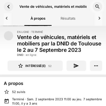
Aller au contenu principal
Vente de véhicules, matériels et mobiliers par la
À propos
Résultats
EN LIGNE
· TERMINÉ
TERMINÉ
Vente de véhicules, matériels et
mobiliers par la DNID de Toulouse
le 2 au 7 Septembre 2023
DNID
· en ligne
INTÉRESSÉ(E)
52
A propos
52
suivi
s
Terminé ·
Sam. 2 septembre 2023 11:00 au jeu. 7 septembre
11:00
, il y a
3
ans