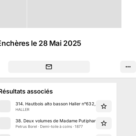
 Enchères le 28 Mai 2025
Résultats associés
314
.
Hautbois alto basson Haller n°632, complet avec sa bo
HALLER
38
.
Deux volumes de Madame Putiphar par Petrus Borel
Petrus Borel · Demi-toile à coins · 1877