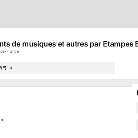
ents de musiques et autres par Etampes
-de-France
(E)
4
an