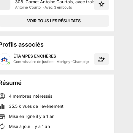
308
.
Cornet Antoine Courtois, avec trois embouts et access
Antoine Courtoi · Avec 3 embouts
VOIR TOUS LES RÉSULTATS
Profils associés
ÉTAMPES ENCHÈRES
Commissaire de justice
·
Morigny-Champigny, Île-de-France
Résumé
4
membre
s
intéressé
s
35.5 k
vues de l'événement
Mise en ligne
il y a
1
an
Mise à jour
il y a
1
an