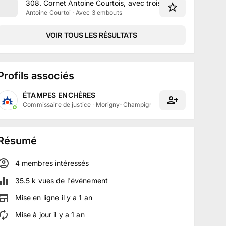
308
.
Cornet Antoine Courtois, avec trois embouts et access
Antoine Courtoi · Avec 3 embouts
VOIR TOUS LES RÉSULTATS
Profils associés
ÉTAMPES ENCHÈRES
Commissaire de justice
·
Morigny-Champigny, Île-de-France
Résumé
4
membre
s
intéressé
s
35.5 k
vues de l'événement
Mise en ligne
il y a
1
an
Mise à jour
il y a
1
an