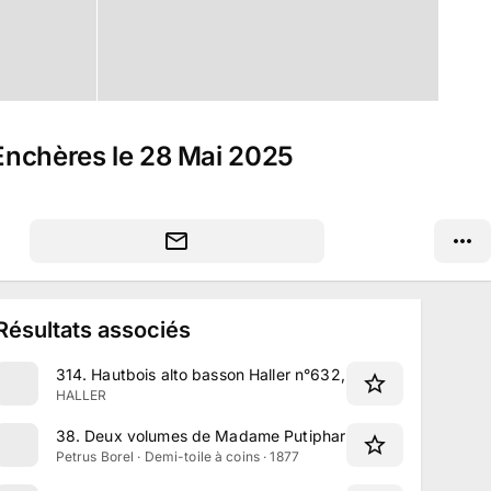
 Enchères le 28 Mai 2025
Résultats associés
314
.
Hautbois alto basson Haller n°632, complet avec sa bo
HALLER
38
.
Deux volumes de Madame Putiphar par Petrus Borel
Petrus Borel · Demi-toile à coins · 1877