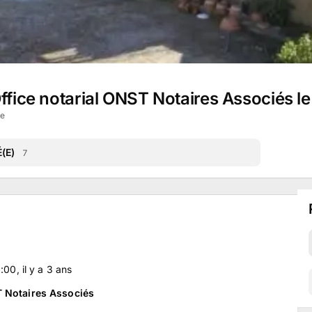
ffice notarial ONST Notaires Associés le 
ne
(E)
7
3:00
, il y a
3
ans
T Notaires Associés