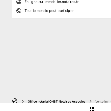
En ligne
sur
immobilier.notaires.fr
Tout le monde peut participer
Office notarial ONST Notaires Associés
Vente immob
À propos
Guide
Mentions
Conditions d'utilisation
Con