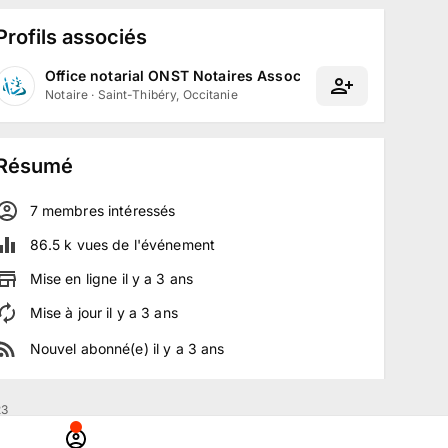
Profils associés
Office notarial ONST Notaires Associés
Notaire
·
Saint-Thibéry, Occitanie
Résumé
7
membre
s
intéressé
s
86.5 k
vues de l'événement
Mise en ligne
il y a
3
ans
Mise à jour
il y a
3
ans
Nouvel abonné(e)
il y a
3
ans
23