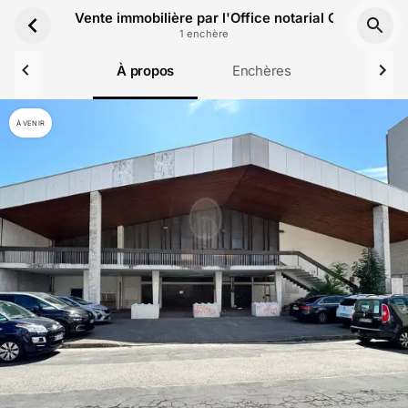
Aller au contenu principal
Vente immobilière par l'Office notarial Office 190
1
enchère
À propos
Enchères
À VENIR