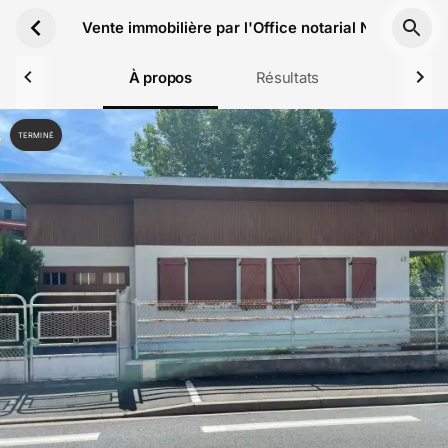
Aller au contenu principal
Vente immobilière par l'Office notarial Norial Or
À propos
Résultats
TERMINÉ