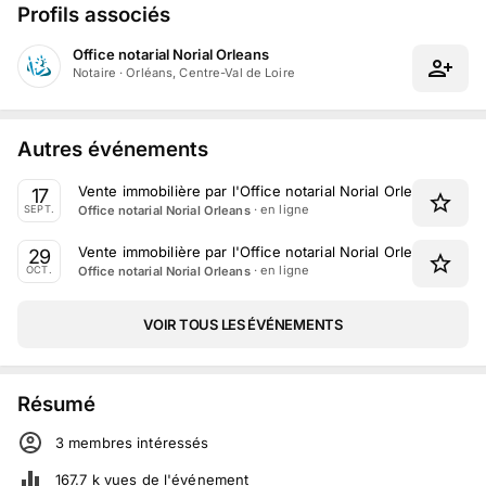
Profils associés
Office notarial Norial Orleans
Notaire
·
Orléans, Centre-Val de Loire
Autres événements
Vente immobilière par l'Office notarial Norial Orleans du 1
17
· en ligne
Office notarial Norial Orleans
SEPT.
Vente immobilière par l'Office notarial Norial Orleans du 2
29
· en ligne
Office notarial Norial Orleans
OCT.
VOIR TOUS LES ÉVÉNEMENTS
Résumé
3
membre
s
intéressé
s
167.7 k
vues de l'événement