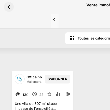
Aller au contenu principal
Vente immobi
Toutes les catégori
Office notarial de Mes Ravanas & Guazzelli-Rev
S'ABONNER
1
/
9
Mallemort, France
·
132
abonné
s
13074-250318
23 avr. 2025
3
23.4 k
4
TERMINÉ
Une villa de 307 m² située
impasse de l'ensoleillé à