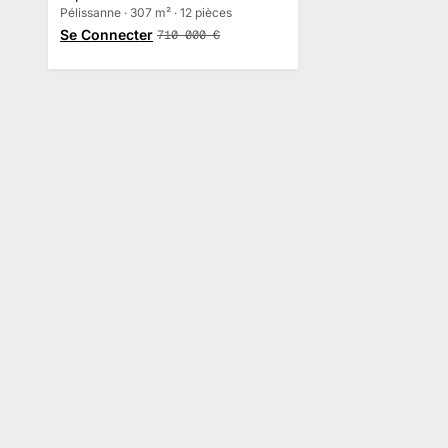
Pelissanne
Pélissanne · 307 m² · 12 pièces
Se Connecter
710 000
€