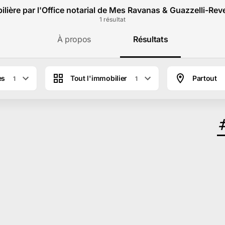
lière par l'Office notarial de Mes Ravanas & Guazzelli-Re
1
résultat
À propos
Résultats
es
Tout l'immobilier
Partout
1
1
erchon