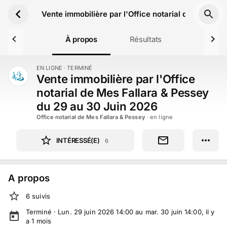
Aller au contenu principal
Vente immobilière par l'Office notarial de Mes Fa
À propos
Résultats
EN LIGNE
· TERMINÉ
TERMINÉ
Vente immobilière par l'Office
notarial de Mes Fallara & Pessey
du 29 au 30 Juin 2026
Office notarial de Mes Fallara & Pessey
· en ligne
INTÉRESSÉ(E)
6
A propos
6
suivi
s
Terminé ·
Lun. 29 juin 2026 14:00 au mar. 30 juin 14:00
, il y
a
1
mois