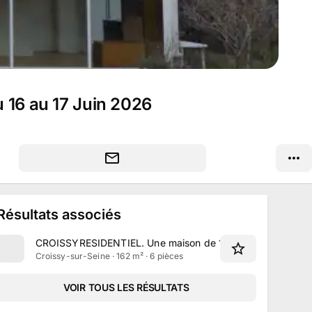
u 16 au 17 Juin 2026
Résultats associés
CROISSYRESIDENTIEL
.
Une maison de 162 m² située rue P
Croissy-sur-Seine · 162 m² · 6 pièces
VOIR TOUS LES RÉSULTATS