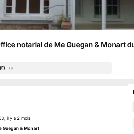
Office notarial de Me Guegan & Monart d
e
(E)
16
:00
, il y a
2
mois
Me Guegan & Monart