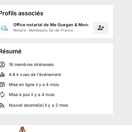
Profils associés
Office notarial de Me Guegan & Monart
Notaire
·
Montesson, Île-de-France
Résumé
16
membre
s
intéressé
s
4.8 k
vues de l'événement
Mise en ligne
il y a
4
mois
Mise à jour
il y a
4
mois
Nouvel abonné(e)
il y a
2
mois