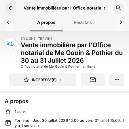
Aller au contenu principal
Vente immobilière par l'Office notarial de Me Gouin
À propos
Résultats
EN LIGNE
· TERMINÉ
TERMINÉ
Vente immobilière par l'Office
notarial de Me Gouin & Pothier du
30 au 31 Juillet 2026
Office notarial de Me Gouin & Pothier
· en ligne
INTÉRESSÉ(E)
1
A propos
1
suivi
Terminé ·
Jeu. 30 juillet 2026 15:00 au ven. 31 juillet 15:00
, il
y a
1
semaine