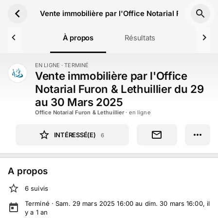
Aller au contenu principal
Vente immobilière par l'Office Notarial Furon & Le
À propos
Résultats
EN LIGNE
· TERMINÉ
TERMINÉ
Vente immobilière par l'Office
Notarial Furon & Lethuillier du 29
au 30 Mars 2025
Office Notarial Furon & Lethuillier
· en ligne
INTÉRESSÉ(E)
6
A propos
6
suivi
s
Terminé ·
Sam. 29 mars 2025 16:00 au dim. 30 mars 16:00
, il
y a
1
an