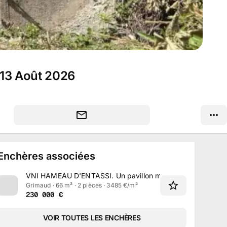
u 13 Août 2026
Enchères associées
VNI HAMEAU D'ENTASSI
.
Un pavillon mitoyen de 66 m² sit
Grimaud · 66 m² · 2 pièces · 3485 €/m²
230 000
€
VOIR TOUTES LES ENCHÈRES