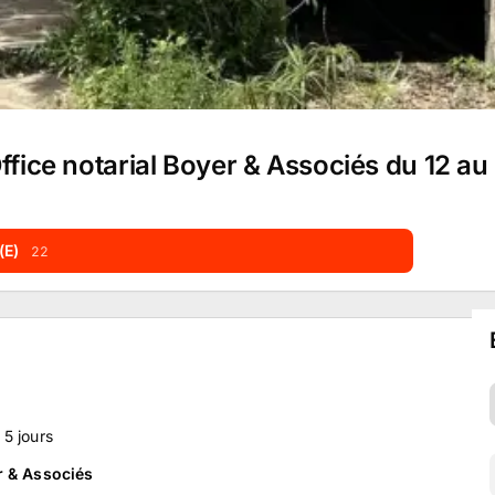
Office notarial Boyer & Associés du 12 a
(E)
22
s
5
jours
r & Associés