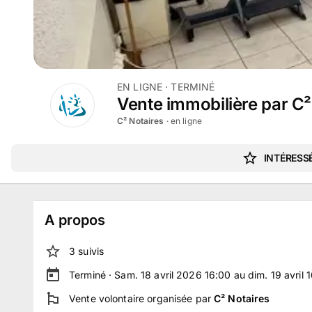
EN LIGNE
· TERMINÉ
Vente immobilière par C² 
C² Notaires
· en ligne
INTÉRESSÉ
A propos
3
suivi
s
Terminé ·
Sam. 18 avril 2026 16:00 au dim. 19 avril 
Vente volontaire
organisée par
C² Notaires