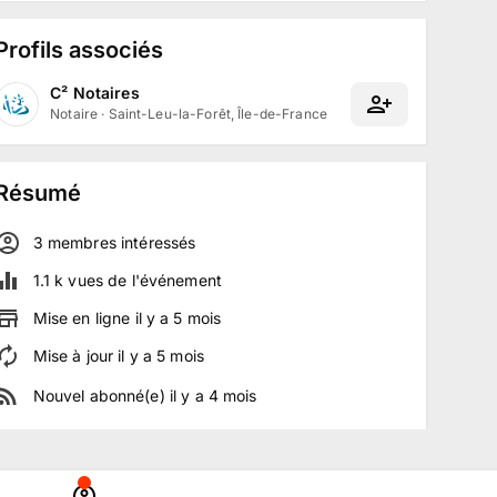
Profils associés
C² Notaires
Notaire
·
Saint-Leu-la-Forêt, Île-de-France
Résumé
3
membre
s
intéressé
s
1.1 k
vues de l'événement
Mise en ligne
il y a
5
mois
Mise à jour
il y a
5
mois
Nouvel abonné(e)
il y a
4
mois