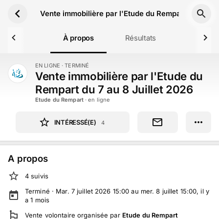
Aller au contenu principal
Vente immobilière par l'Etude du Rempart du 7 au 8
À propos
Résultats
EN LIGNE
· TERMINÉ
TERMINÉ
Vente immobilière par l'Etude du
Rempart du 7 au 8 Juillet 2026
Etude du Rempart
· en ligne
INTÉRESSÉ(E)
4
A propos
4
suivi
s
Terminé ·
Mar. 7 juillet 2026 15:00 au mer. 8 juillet 15:00
, il y
a
1
mois
Vente volontaire
organisée par
Etude du Rempart