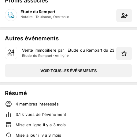
Profils associés
Etude du Rempart
Notaire
·
Toulouse, Occitanie
Autres événements
Vente immobilière par l'Etude du Rempart du 23 au 24 Se
24
· en ligne
Etude du Rempart
SEPT.
VOIR TOUS LES ÉVÉNEMENTS
Résumé
4
membre
s
intéressé
s
3.1 k
vues de l'événement
Mise en ligne
il y a
3
mois
Mise à jour
il y a
3
mois