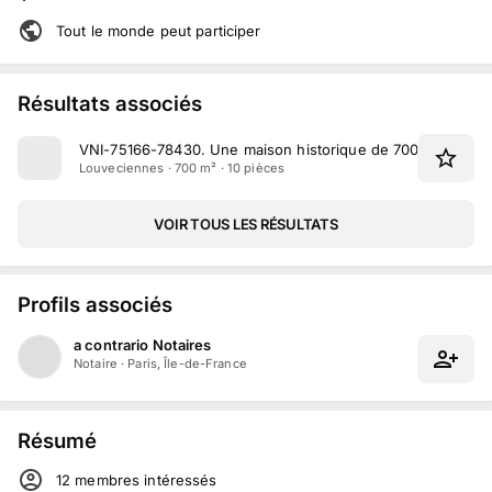
Tout le monde peut participer
Résultats associés
VNI-75166-78430
.
Une maison historique de 700 m² située
Louveciennes · 700 m² · 10 pièces
VOIR TOUS LES RÉSULTATS
Profils associés
a contrario Notaires
Notaire
·
Paris, Île-de-France
Résumé
12
membre
s
intéressé
s