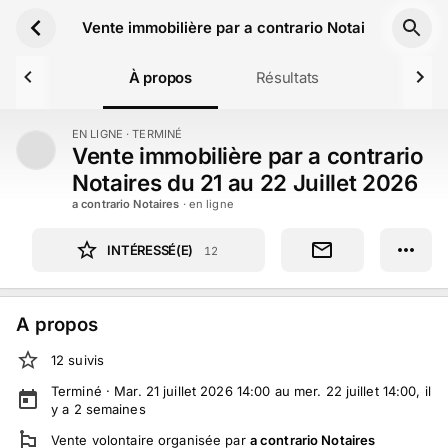
Aller au contenu principal
Vente immobilière par a contrario Notaires du 21 a
À propos
Résultats
EN LIGNE
· TERMINÉ
TERMINÉ
Vente immobilière par a contrario
Notaires du 21 au 22 Juillet 2026
a contrario Notaires
· en ligne
INTÉRESSÉ(E)
12
A propos
12
suivi
s
Terminé ·
Mar. 21 juillet 2026 14:00 au mer. 22 juillet 14:00
, il
y a
2
semaines
Vente volontaire
organisée par
a contrario Notaires