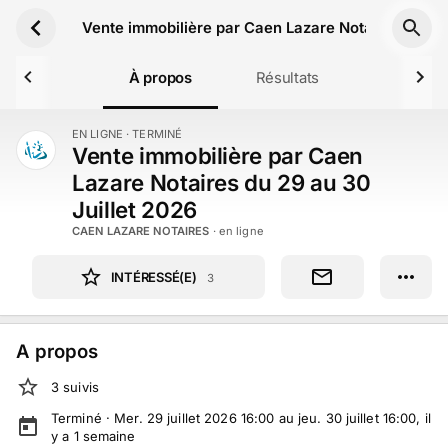
Aller au contenu principal
Vente immobilière par Caen Lazare Notaires du 29 
À propos
Résultats
EN LIGNE
· TERMINÉ
TERMINÉ
Vente immobilière par Caen
Lazare Notaires du 29 au 30
Juillet 2026
CAEN LAZARE NOTAIRES
· en ligne
INTÉRESSÉ(E)
3
A propos
3
suivi
s
Terminé ·
Mer. 29 juillet 2026 16:00 au jeu. 30 juillet 16:00
, il
y a
1
semaine