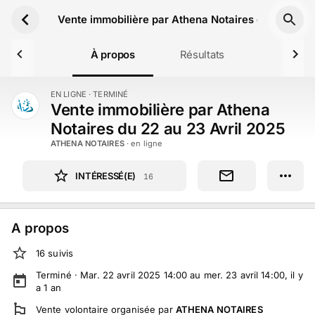
Aller au contenu principal
Vente immobilière par Athena Notaires du 22 au 23
À propos
Résultats
EN LIGNE
· TERMINÉ
TERMINÉ
Vente immobilière par Athena
Notaires du 22 au 23 Avril 2025
ATHENA NOTAIRES
· en ligne
INTÉRESSÉ(E)
16
A propos
16
suivi
s
Terminé ·
Mar. 22 avril 2025 14:00 au mer. 23 avril 14:00
, il y
a
1
an
Vente volontaire
organisée par
ATHENA NOTAIRES