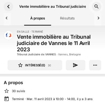
Aller au contenu principal
Vente immobilière au Tribunal judiciaire de Vannes 
À propos
Résultats
EN SALLE
· TERMINÉ
TERMINÉ
Vente immobilière au Tribunal
judiciaire de Vannes le 11 Avril
2023
Tribunal Judiciaire de VANNES
·
Vannes, Bretagne
INTÉRESSÉ(E)
30
A propos
30
suivi
s
Terminé ·
Mar. 11 avril 2023 à 10:00 - 14:00
, il y a
3
ans