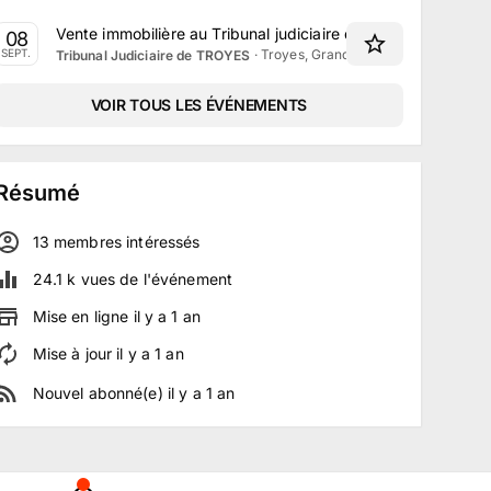
Vente immobilière au Tribunal judiciaire de Troyes du 8 S
08
·
Troyes, Grand Est
SEPT.
Tribunal Judiciaire de TROYES
VOIR TOUS LES ÉVÉNEMENTS
Résumé
13
membre
s
intéressé
s
24.1 k
vues de l'événement
Mise en ligne
il y a
1
an
Mise à jour
il y a
1
an
Nouvel abonné(e)
il y a
1
an