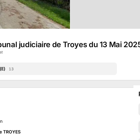
bunal judiciaire de Troyes du 13 Mai 202
st
(E)
13
an
de TROYES