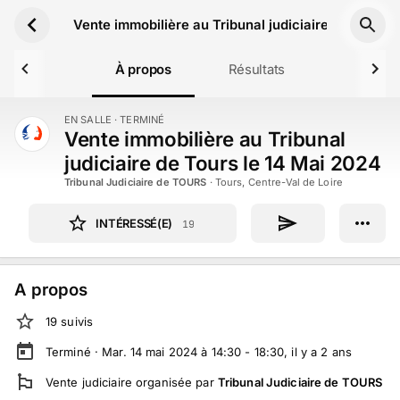
Aller au contenu principal
Vente immobilière au Tribunal judiciaire de Tours 
À propos
Résultats
EN SALLE
· TERMINÉ
TERMINÉ
Vente immobilière au Tribunal
judiciaire de Tours le 14 Mai 2024
Tribunal Judiciaire de TOURS
·
Tours, Centre-Val de Loire
INTÉRESSÉ(E)
19
A propos
19
suivi
s
Terminé ·
Mar. 14 mai 2024 à 14:30 - 18:30
, il y a
2
ans
Vente judiciaire
organisée par
Tribunal Judiciaire de TOURS