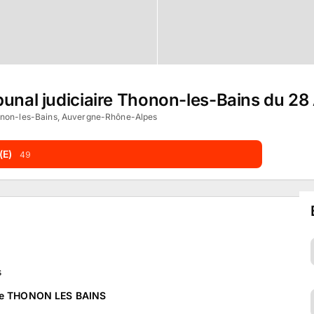
bunal judiciaire Thonon-les-Bains du 2
non-les-Bains, Auvergne-Rhône-Alpes
(E)
49
s
 de THONON LES BAINS