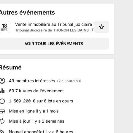
Autres événements
Vente immobilière au Tribunal judiciaire Thonon-les-Bains
18
·
Thonon-les-Bains, Auv
SEPT.
Tribunal Judiciaire de THONON LES BAINS
VOIR TOUS LES ÉVÉNEMENTS
Résumé
49
membre
s
intéressé
s
+
2
aujourd'hui
69.7 k
vues de l'événement
1 569 200
€
sur
6
lots
en cours
Mise en ligne
il y a
1
mois
Mise à jour
il y a
2
semaines
Nouvel abonné(e)
il y a
6
heures