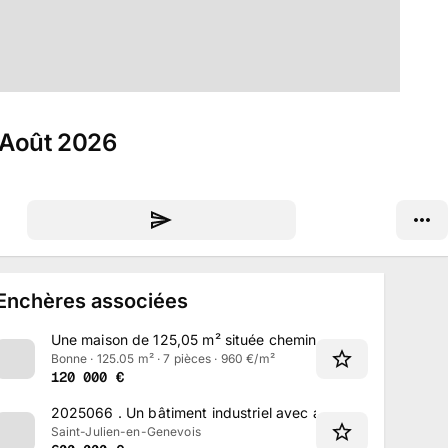
8 Août 2026
Enchères associées
Une maison de 125,05 m² située chemin de Chez Desbois 
Bonne · 125.05 m² · 7 pièces · 960 €/m²
120 000
€
2025066
.
Un bâtiment industriel avec atelier situé rue Hec
Saint-Julien-en-Genevois