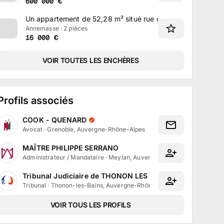
600 000
€
Un appartement de 52,28 m² situé rue du Brouaz à Annem
Annemasse · 2 pièces
16 000
€
VOIR TOUTES LES ENCHÈRES
Profils associés
COOK - QUENARD
Avocat
·
Grenoble, Auvergne-Rhône-Alpes
MAÎTRE PHILIPPE SERRANO
Administrateur / Mandataire
·
Meylan, Auvergne-Rhône-Alpes
Tribunal Judiciaire de THONON LES BAINS
Tribunal
·
Thonon-les-Bains, Auvergne-Rhône-Alpes
VOIR TOUS LES PROFILS