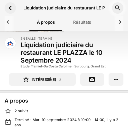
Aller au contenu principal
Liquidation judiciaire du restaurant LE PLAZZA le
À propos
Résultats
EN SALLE
· TERMINÉ
TERMINÉ
Liquidation judiciaire du
restaurant LE PLAZZA le 10
Septembre 2024
Etude Trzmiel-Da Costa Caroline
·
Surbourg, Grand Est
INTÉRESSÉ(E)
2
A propos
2
suivi
s
Terminé ·
Mar. 10 septembre 2024 à 10:00 - 14:00
, il y a
2
ans