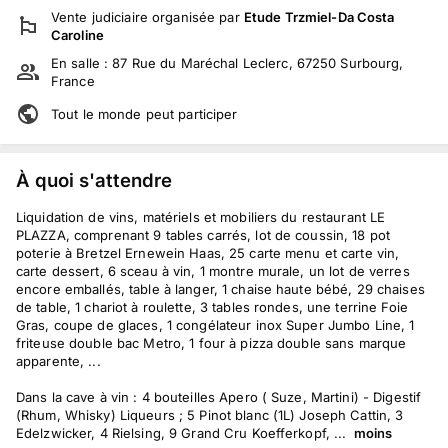
Vente judiciaire
organisée par
Etude Trzmiel-Da Costa
Caroline
En salle :
87 Rue du Maréchal Leclerc, 67250 Surbourg,
France
Tout le monde peut participer
À quoi s'attendre
Liquidation de vins, matériels et mobiliers du restaurant LE
PLAZZA, comprenant 9 tables carrés, lot de coussin, 18 pot
poterie à Bretzel Ernewein Haas, 25 carte menu et carte vin,
carte dessert, 6 sceau à vin, 1 montre murale, un lot de verres
encore emballés, table à langer, 1 chaise haute bébé, 29 chaises
de table, 1 chariot à roulette, 3 tables rondes, une terrine Foie
Gras, coupe de glaces, 1 congélateur inox Super Jumbo Line, 1
friteuse double bac Metro, 1 four à pizza double sans marque
apparente, ...
Dans la cave à vin : 4 bouteilles Apero ( Suze, Martini) - Digestif
(Rhum, Whisky) Liqueurs ; 5 Pinot blanc (1L) Joseph Cattin, 3
Edelzwicker, 4 Rielsing, 9 Grand Cru Koefferkopf, ...
moins