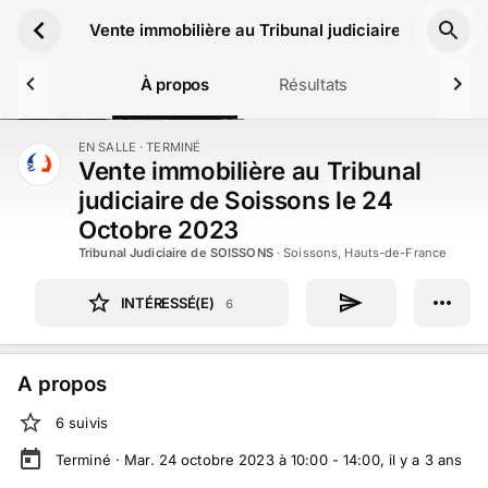
Aller au contenu principal
Vente immobilière au Tribunal judiciaire de Soiss
À propos
Résultats
EN SALLE
· TERMINÉ
TERMINÉ
Vente immobilière au Tribunal
judiciaire de Soissons le 24
Octobre 2023
Tribunal Judiciaire de SOISSONS
·
Soissons, Hauts-de-France
INTÉRESSÉ(E)
6
A propos
6
suivi
s
Terminé ·
Mar. 24 octobre 2023 à 10:00 - 14:00
, il y a
3
ans